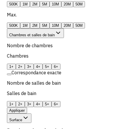
500K
1M
2M
5M
10M
20M
50M
Max.
500K
1M
2M
5M
10M
20M
50M
Chambres et salles de bain
Nombre de chambres
Chambres
1+
2+
3+
4+
5+
6+
Correspondance exacte
Nombre de salles de bain
Salles de bain
1+
2+
3+
4+
5+
6+
Appliquer
Surface