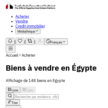
Acheter
Vendre
Credit immobilier
Médiathèque
|
|
|
Français
Accueil
Acheter
Biens à vendre en Égypte
Affichage de 148 biens en Egypte
Liste
Carte
Trier