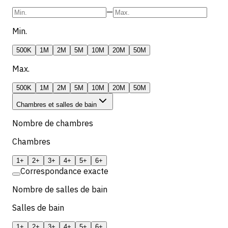
—
Min.
500K
1M
2M
5M
10M
20M
50M
Max.
500K
1M
2M
5M
10M
20M
50M
Chambres et salles de bain
Nombre de chambres
Chambres
1+
2+
3+
4+
5+
6+
Correspondance exacte
Nombre de salles de bain
Salles de bain
1+
2+
3+
4+
5+
6+