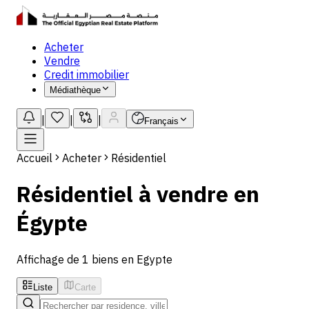
Acheter
Vendre
Credit immobilier
Médiathèque
|
|
|
Français
Accueil
Acheter
Résidentiel
Résidentiel à vendre en
Égypte
Affichage de 1 biens en Egypte
Liste
Carte