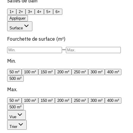
Salles de bain
1+
2+
3+
4+
5+
6+
Appliquer
Surface
Fourchette de surface (m²)
—
Min.
50 m²
100 m²
150 m²
200 m²
250 m²
300 m²
400 m²
500 m²
Max.
50 m²
100 m²
150 m²
200 m²
250 m²
300 m²
400 m²
500 m²
Vue
Trier