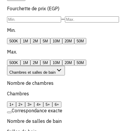
Fourchette de prix (EGP)
—
Min.
500K
1M
2M
5M
10M
20M
50M
Max.
500K
1M
2M
5M
10M
20M
50M
Chambres et salles de bain
Nombre de chambres
Chambres
1+
2+
3+
4+
5+
6+
Correspondance exacte
Nombre de salles de bain