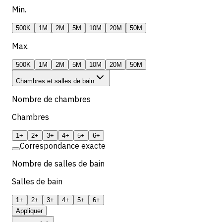
Min.
500K
1M
2M
5M
10M
20M
50M
Max.
500K
1M
2M
5M
10M
20M
50M
Chambres et salles de bain
Nombre de chambres
Chambres
1+
2+
3+
4+
5+
6+
Correspondance exacte
Nombre de salles de bain
Salles de bain
1+
2+
3+
4+
5+
6+
Appliquer