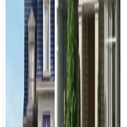
Agents vérifiés uniquement
EREP vous met en relation avec des agents agréés et
vérifiés — pas d'appels non sollicités de courtiers non
qualifiés.
Vous gardez le contrôle
Comparez les agents, choisissez qui vous représente
et négociez les conditions qui vous conviennent.
Soumettez les details de votre
bien
Parlez-nous de votre bien et notre equipe vous
contactera dans les 24 heures avec une estimation