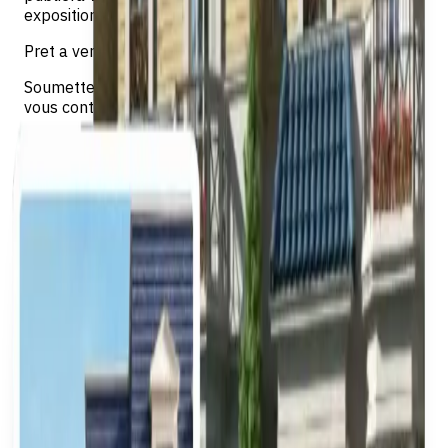
exposition maximale.
Pret a vendre ? Commencez des aujourd'hui
Soumettez les details de votre bien et notre equipe
vous contactera dans les 24 heures.
Commencer
Pourquoi vendre avec EREP
EREP est la place de marché qui vous connecte avec
les agents et acheteurs actifs sur Egypt MLS.
Exposition maximale
Les annonces publiées sur Egypt MLS sont diffusées à
travers le plus grand réseau d'agents vérifiés et
d'acheteurs du pays.