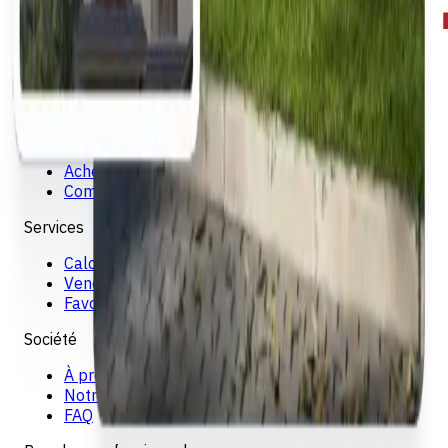
La Plateforme Immobiliere Officielle d'Egypte. Trouvez
des biens verifies a travers l'Egypte sur The Official
Egyptian Real Estate Platform
Explorer
Acheter un bien
Comparer les biens
Services
Calculateur hypothécaire
Vendre un bien
Favoris
Société
À propos d'EREP
Notre fondateur
FAQ