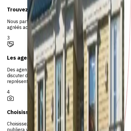
Trouvez des agents vérifiés
Nous partageons vos coordonnées avec des agents
agréés actifs dans votre région sur Egypt MLS.
3
Les agents vous contactent
Des agents vérifiés vous contactent directement pour
discuter de l'évaluation, du marketing et de la
représentation.
4
Choisissez votre agent et publiez sur MLS
Choisissez l'agent qui vous convient le mieux — il
publiera votre propriété sur Egypt MLS pour une