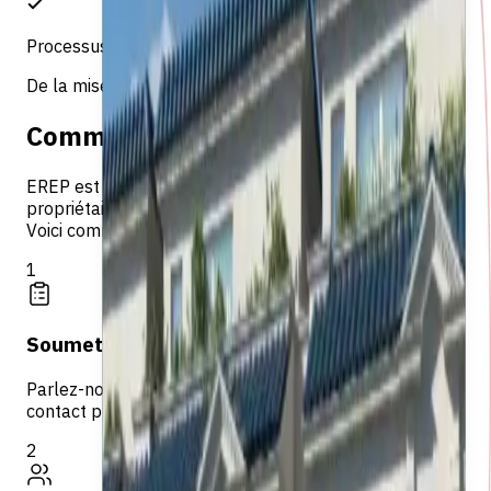
Processus fluide
De la mise en annonce a la conclusion
Comment ca fonctionne
EREP est une place de marché qui connecte les
propriétaires avec des agents vérifiés sur Egypt MLS.
Voici comment cela fonctionne.
1
Soumettez vos informations
Parlez-nous de votre propriété et de votre méthode de
contact préférée.
2