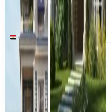
gratuite.
Informations du proprietaire
Nom complet
*
Numero de telephone
*
+20
E-mail
*
Details du bien
Type de bien
*
Selectionnez le type de bien
Sous-type
*
Selectionnez le sous-type
Gouvernorat
*
Selectionnez le gouvernorat
Ville / Zone
*
Selectionnez la ville
Adresse / Description de l'emplacement
*