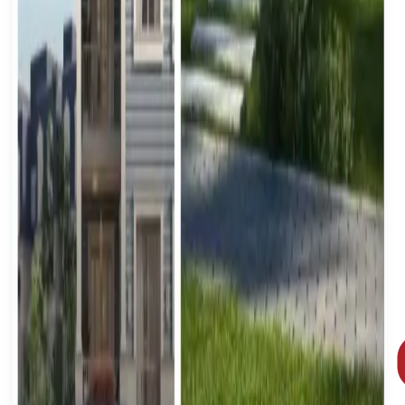
J'accepte d'etre contacte concernant la vente de
mon bien
Soumettre les details du bien
Questions frequemment posees
Questions courantes sur la vente de biens immobiliers
en Egypte.
Comment publier mon bien ?
La publication est-elle gratuite ?
Combien de temps faut-il pour vendre ?
Quels documents sont nécessaires ?
Que se passe-t-il après la soumission ?