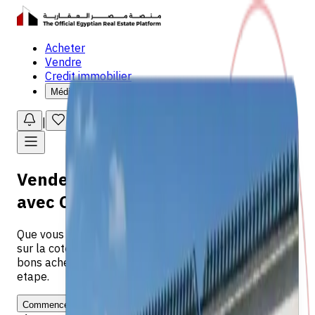
Acheter
Vendre
Credit immobilier
Médiathèque
|
|
|
Français
Vendez votre bien
avec
Confiance
Que vous vendiez un appartement au Caire ou une villa
sur la cote, nous vous mettons en relation avec les
bons acheteurs et vous accompagnons a chaque
etape.
Commencer