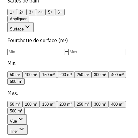
Salles de bain
1+
2+
3+
4+
5+
6+
Appliquer
Surface
Fourchette de surface (m²)
—
Min.
50 m²
100 m²
150 m²
200 m²
250 m²
300 m²
400 m²
500 m²
Max.
50 m²
100 m²
150 m²
200 m²
250 m²
300 m²
400 m²
500 m²
Vue
Trier