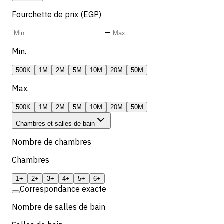
Fourchette de prix (EGP)
—
Min.
500K
1M
2M
5M
10M
20M
50M
Max.
500K
1M
2M
5M
10M
20M
50M
Chambres et salles de bain
Nombre de chambres
Chambres
1+
2+
3+
4+
5+
6+
Correspondance exacte
Nombre de salles de bain