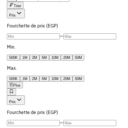
Trier
Prix
Fourchette de prix (EGP)
—
Min.
500K
1M
2M
5M
10M
20M
50M
Max.
500K
1M
2M
5M
10M
20M
50M
Plus
Prix
Fourchette de prix (EGP)
—