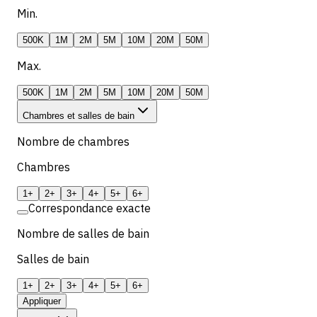
Min.
500K
1M
2M
5M
10M
20M
50M
Max.
500K
1M
2M
5M
10M
20M
50M
Chambres et salles de bain
Nombre de chambres
Chambres
1+
2+
3+
4+
5+
6+
Correspondance exacte
Nombre de salles de bain
Salles de bain
1+
2+
3+
4+
5+
6+
Appliquer