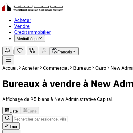
Acheter
Vendre
Credit immobilier
Médiathèque
|
|
|
Français
Accueil
Acheter
Commercial
Bureaux
Cairo
New Admini
Bureaux à vendre à New Admi
Affichage de 95 biens à New Administrative Capital
Liste
Carte
Trier