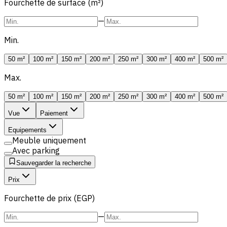
Fourchette de surface (m²)
—
Min.
50 m²
100 m²
150 m²
200 m²
250 m²
300 m²
400 m²
500 m²
Max.
50 m²
100 m²
150 m²
200 m²
250 m²
300 m²
400 m²
500 m²
Vue
Paiement
Equipements
Meuble uniquement
Avec parking
Sauvegarder la recherche
Prix
Fourchette de prix (EGP)
—