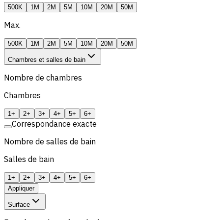
500K
1M
2M
5M
10M
20M
50M
Max.
500K
1M
2M
5M
10M
20M
50M
Chambres et salles de bain
Nombre de chambres
Chambres
1+
2+
3+
4+
5+
6+
Correspondance exacte
Nombre de salles de bain
Salles de bain
1+
2+
3+
4+
5+
6+
Appliquer
Surface