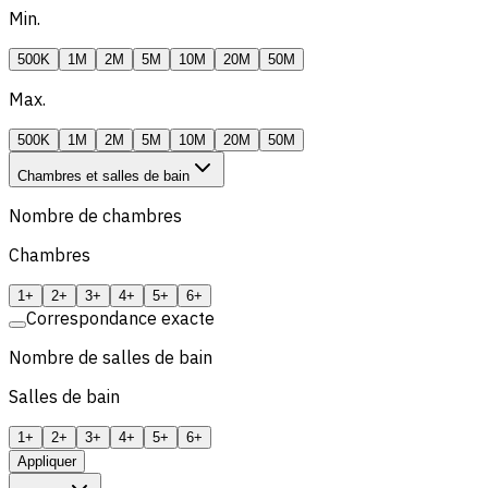
Min.
500K
1M
2M
5M
10M
20M
50M
Max.
500K
1M
2M
5M
10M
20M
50M
Chambres et salles de bain
Nombre de chambres
Chambres
1+
2+
3+
4+
5+
6+
Correspondance exacte
Nombre de salles de bain
Salles de bain
1+
2+
3+
4+
5+
6+
Appliquer