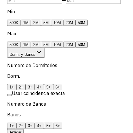
—
Min.
500K
1M
2M
5M
10M
20M
50M
Max.
500K
1M
2M
5M
10M
20M
50M
Dorm. y Banos
Numero de Dormitorios
Dorm.
1+
2+
3+
4+
5+
6+
Usar coincidencia exacta
Numero de Banos
Banos
1+
2+
3+
4+
5+
6+
Aplicar