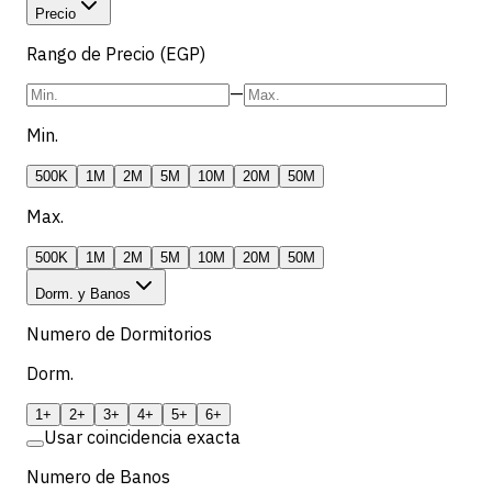
Precio
Rango de Precio (EGP)
—
Min.
500K
1M
2M
5M
10M
20M
50M
Max.
500K
1M
2M
5M
10M
20M
50M
Dorm. y Banos
Numero de Dormitorios
Dorm.
1+
2+
3+
4+
5+
6+
Usar coincidencia exacta
Numero de Banos