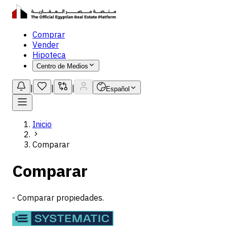
Comprar
Vender
Hipoteca
Centro de Medios
|
|
|
Español
Inicio
Comparar
Comparar
-
Comparar propiedades.