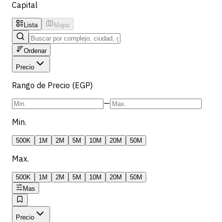
Capital
Lista
Mapa
Ordenar
Precio
Rango de Precio (EGP)
—
Min.
500K
1M
2M
5M
10M
20M
50M
Max.
500K
1M
2M
5M
10M
20M
50M
Mas
Precio