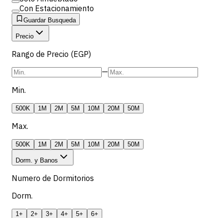
Con Estacionamiento
Guardar Busqueda
Precio
Rango de Precio (EGP)
—
Min.
500K
1M
2M
5M
10M
20M
50M
Max.
500K
1M
2M
5M
10M
20M
50M
Dorm. y Banos
Numero de Dormitorios
Dorm.
1+
2+
3+
4+
5+
6+