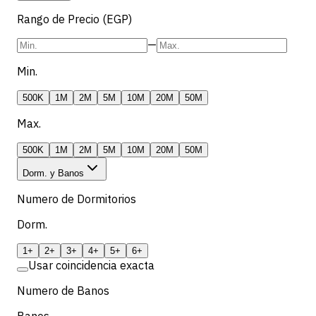
Rango de Precio (EGP)
—
Min.
500K
1M
2M
5M
10M
20M
50M
Max.
500K
1M
2M
5M
10M
20M
50M
Dorm. y Banos
Numero de Dormitorios
Dorm.
1+
2+
3+
4+
5+
6+
Usar coincidencia exacta
Numero de Banos
Banos