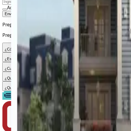
Acepto ser contactado respecto a la venta de mi propieda
Enviar Detalles de la Propiedad
Preguntas Frecuentes
Preguntas comunes sobre la venta de propiedades en Egipto
¿Cómo publico mi propiedad?
¿Es gratis publicar?
¿Cuánto tarda en venderse?
¿Qué documentos necesito?
¿Qué pasa después de enviar?