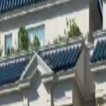
verificados en Egypt MLS. Así es como funciona.
erido.
su zona en Egypt MLS.