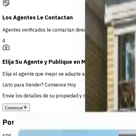
Los Agentes Le Contactan
Agentes verificados le contactan directamente para discutir 
4
Elija Su Agente y Publique en MLS
Elija el agente que mejor se adapte a usted — publicará su
Listo para Vender? Comience Hoy
Envie los detalles de su propiedad y nuestro equipo se comu
Comenzar
Por qué vender con EREP