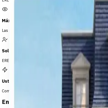
EREP es el mercado que le conecta con los agentes y compr
Máxima exposición
Las propiedades publicadas en Egypt MLS se distribuyen a t
Solo agentes verificados
EREP le conecta con agentes autorizados y verificados — sin 
Usted mantiene el control
Compare agentes, elija quién le representa y negocie las co
Envie los Detalles de Su Propiedad