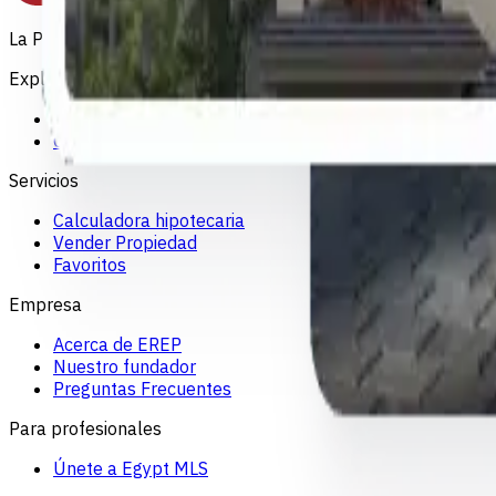
La Plataforma Oficial de Bienes Raices de Egipto. Encuentre 
Explorar
Comprar Propiedad
Comparar Propiedades
Servicios
Calculadora hipotecaria
Vender Propiedad
Favoritos
Empresa
Acerca de EREP
Nuestro fundador
Preguntas Frecuentes
Para profesionales
Únete a Egypt MLS