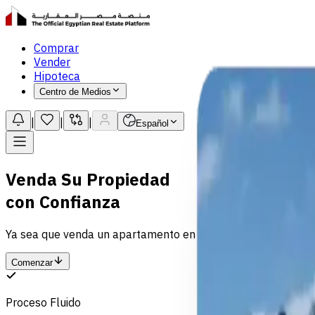
Comprar
Vender
Hipoteca
Centro de Medios
|
|
|
Español
Venda Su Propiedad
con
Confianza
Ya sea que venda un apartamento en El Cairo o una villa en
Comenzar
Proceso Fluido