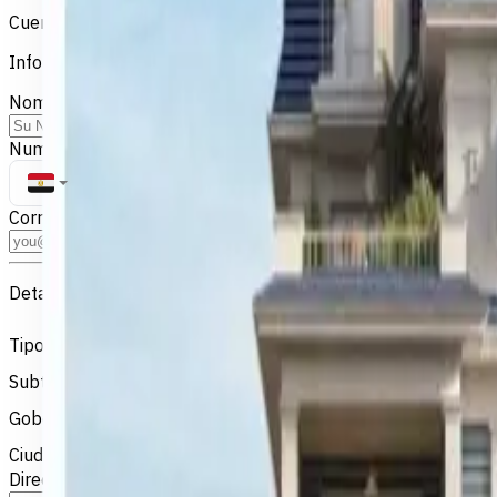
Cuentenos sobre su propiedad y nuestro equipo se comunicar
Informacion del Propietario
Nombre Completo
*
Numero de Telefono
*
+20
Correo Electronico
*
Detalles de la Propiedad
Tipo de Propiedad
*
Seleccione tipo de propiedad
Subtipo
*
Seleccione subtipo
Gobernación
*
Seleccione gobernación
Ciudad / Area
*
Seleccione ciudad
Direccion / Descripcion de Ubicacion
*