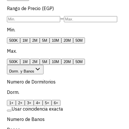
Rango de Precio (EGP)
—
Min.
500K
1M
2M
5M
10M
20M
50M
Max.
500K
1M
2M
5M
10M
20M
50M
Dorm. y Banos
Numero de Dormitorios
Dorm.
1+
2+
3+
4+
5+
6+
Usar coincidencia exacta
Numero de Banos