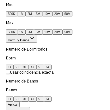
Min.
500K
1M
2M
5M
10M
20M
50M
Max.
500K
1M
2M
5M
10M
20M
50M
Dorm. y Banos
Numero de Dormitorios
Dorm.
1+
2+
3+
4+
5+
6+
Usar coincidencia exacta
Numero de Banos
Banos
1+
2+
3+
4+
5+
6+
Aplicar