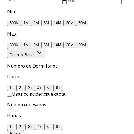
—
Min.
500K
1M
2M
5M
10M
20M
50M
Max.
500K
1M
2M
5M
10M
20M
50M
Dorm. y Banos
Numero de Dormitorios
Dorm.
1+
2+
3+
4+
5+
6+
Usar coincidencia exacta
Numero de Banos
Banos
1+
2+
3+
4+
5+
6+
Aplicar