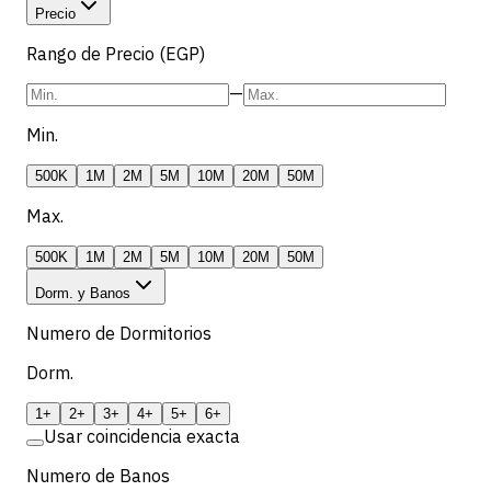
Precio
Rango de Precio (EGP)
—
Min.
500K
1M
2M
5M
10M
20M
50M
Max.
500K
1M
2M
5M
10M
20M
50M
Dorm. y Banos
Numero de Dormitorios
Dorm.
1+
2+
3+
4+
5+
6+
Usar coincidencia exacta
Numero de Banos