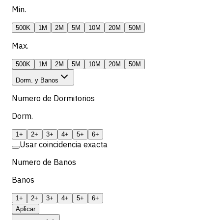
Min.
500K
1M
2M
5M
10M
20M
50M
Max.
500K
1M
2M
5M
10M
20M
50M
Dorm. y Banos
Numero de Dormitorios
Dorm.
1+
2+
3+
4+
5+
6+
Usar coincidencia exacta
Numero de Banos
Banos
1+
2+
3+
4+
5+
6+
Aplicar