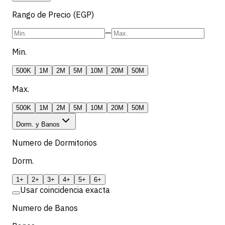
Rango de Precio (EGP)
—
Min.
500K
1M
2M
5M
10M
20M
50M
Max.
500K
1M
2M
5M
10M
20M
50M
Dorm. y Banos
Numero de Dormitorios
Dorm.
1+
2+
3+
4+
5+
6+
Usar coincidencia exacta
Numero de Banos