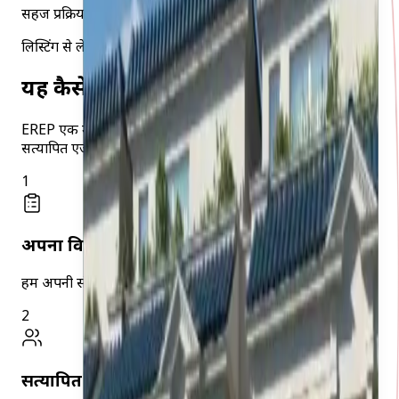
सहज प्रक्रिया
लिस्टिंग से लेकर समापन तक
यह कैसे काम करता है
EREP एक मार्केटप्लेस है जो संपत्ति मालिकों को Egypt MLS पर
सत्यापित एजेंटों से जोड़ता है। यह ऐसे काम करता है।
1
अपना विवरण जमा करें
हमें अपनी संपत्ति और पसंदीदा संपर्क विधि के बारे में बताएं।
2
सत्यापित एजेंट खोजें