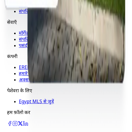
संपत्ति खरीदें
संपत्तियों की तुलना करें
सेवाएँ
मॉर्गेज कैलकुलेटर
संपत्ति बेचें
पसंदीदा
कंपनी
EREP के बारे में
हमारे संस्थापक
अक्सर पूछे जाने वाले प्रश्न
पेशेवरों के लिए
Egypt MLS से जुड़ें
हमें फ़ॉलो करें