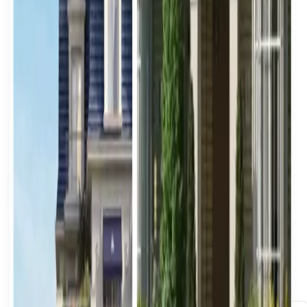
EREP आपको लाइसेंस प्राप्त, सत्यापित एजेंटों से जोड़ता है — अयोग्य
ब्रोकरों की अनचाही कॉल नहीं।
नियंत्रण आपके हाथ में
एजेंटों की तुलना करें, चुनें कि कौन आपका प्रतिनिधित्व करे, और
अपनी शर्तों पर बातचीत करें।
अपनी संपत्ति का विवरण जमा करें
हमें अपनी संपत्ति के बारे में बताएं और हमारी टीम 24 घंटे के भीतर
मुफ़्त मूल्यांकन के साथ आपसे संपर्क करेगी।
मालिक की जानकारी
पूरा नाम
*
फ़ोन नंबर
*