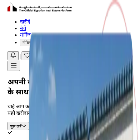
खरीदें
बेचें
मॉर्गेज
मीडिया सेंटर
|
|
|
हिन्दी
अपनी संपत्ति बेचें
के साथ
विश्वास
चाहे आप काहिरा में अपार्टमेंट बेच रहे हों या तट पर विला, हम आपको
सही खरीदारों से जोड़ते हैं और हर कदम पर मार्गदर्शन करते हैं।
शुरू करें