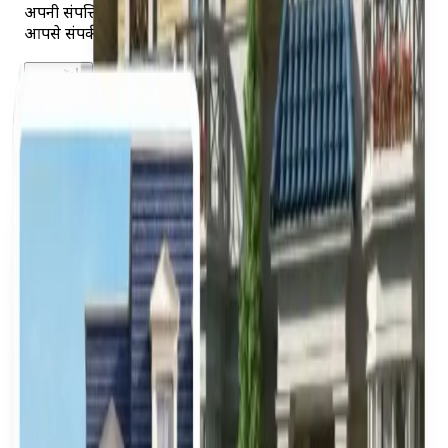
अपनी संपत्ति का विवरण जमा करें और हमारी टीम 24 घंटे के भीतर
आपसे संपर्क करेगी।
शुरू करें
EREP के साथ क्यों बेचें
EREP वह मार्केटप्लेस है जो आपको Egypt MLS पर सक्रिय एजेंटों
और खरीदारों से जोड़ता है।
अधिकतम एक्सपोज़र
Egypt MLS पर प्रकाशित लिस्टिंग देश के सबसे बड़े सत्यापित एजेंटों
और खरीदारों के नेटवर्क में वितरित की जाती हैं।
केवल सत्यापित एजेंट