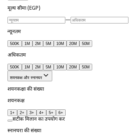
मूल्य सीमा (EGP)
—
न्यूनतम
500K
1M
2M
5M
10M
20M
50M
अधिकतम
500K
1M
2M
5M
10M
20M
50M
शयनकक्ष और स्नानघर
शयनकक्षों की संख्या
शयनकक्ष
1+
2+
3+
4+
5+
6+
सटीक मिलान का उपयोग करें
स्नानघरों की संख्या