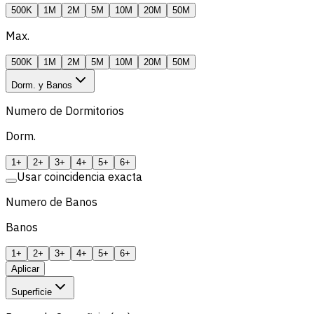
500K
1M
2M
5M
10M
20M
50M
Max.
500K
1M
2M
5M
10M
20M
50M
Dorm. y Banos
Numero de Dormitorios
Dorm.
1+
2+
3+
4+
5+
6+
Usar coincidencia exacta
Numero de Banos
Banos
1+
2+
3+
4+
5+
6+
Aplicar
Superficie