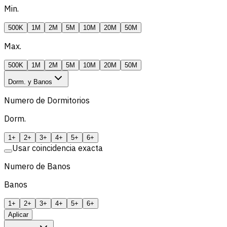
Min.
500K
1M
2M
5M
10M
20M
50M
Max.
500K
1M
2M
5M
10M
20M
50M
Dorm. y Banos
Numero de Dormitorios
Dorm.
1+
2+
3+
4+
5+
6+
Usar coincidencia exacta
Numero de Banos
Banos
1+
2+
3+
4+
5+
6+
Aplicar