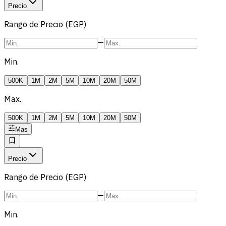
Precio
Rango de Precio (EGP)
—
Min.
500K
1M
2M
5M
10M
20M
50M
Max.
500K
1M
2M
5M
10M
20M
50M
Mas
Precio
Rango de Precio (EGP)
—
Min.