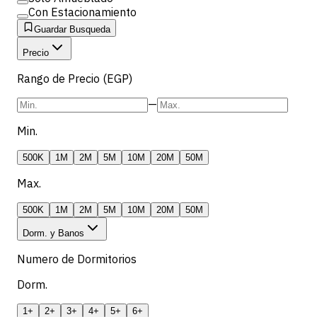
Con Estacionamiento
Guardar Busqueda
Precio
Rango de Precio (EGP)
—
Min.
500K
1M
2M
5M
10M
20M
50M
Max.
500K
1M
2M
5M
10M
20M
50M
Dorm. y Banos
Numero de Dormitorios
Dorm.
1+
2+
3+
4+
5+
6+