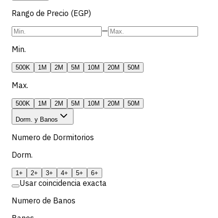
Rango de Precio (EGP)
—
Min.
500K
1M
2M
5M
10M
20M
50M
Max.
500K
1M
2M
5M
10M
20M
50M
Dorm. y Banos
Numero de Dormitorios
Dorm.
1+
2+
3+
4+
5+
6+
Usar coincidencia exacta
Numero de Banos
Banos