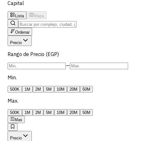
Capital
Lista
Mapa
Ordenar
Precio
Rango de Precio (EGP)
—
Min.
500K
1M
2M
5M
10M
20M
50M
Max.
500K
1M
2M
5M
10M
20M
50M
Mas
Precio