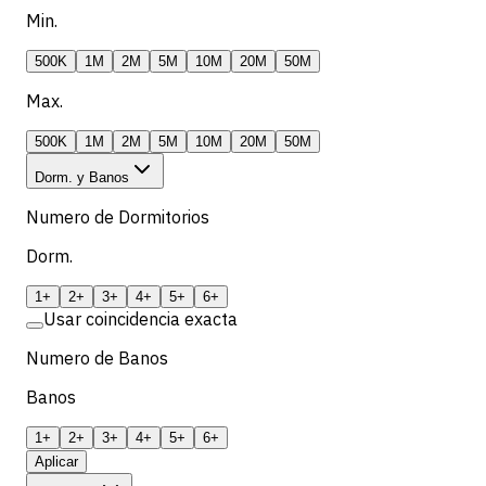
Min.
500K
1M
2M
5M
10M
20M
50M
Max.
500K
1M
2M
5M
10M
20M
50M
Dorm. y Banos
Numero de Dormitorios
Dorm.
1+
2+
3+
4+
5+
6+
Usar coincidencia exacta
Numero de Banos
Banos
1+
2+
3+
4+
5+
6+
Aplicar