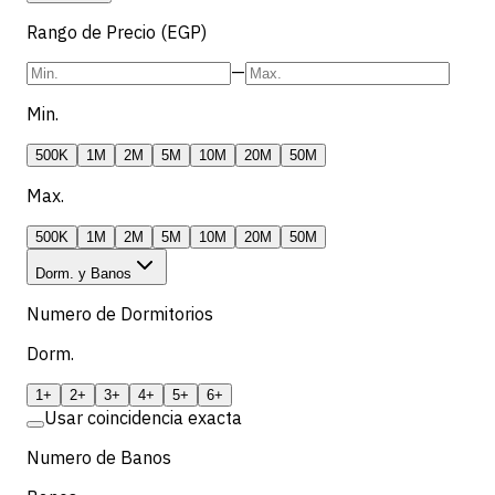
Rango de Precio (EGP)
—
Min.
500K
1M
2M
5M
10M
20M
50M
Max.
500K
1M
2M
5M
10M
20M
50M
Dorm. y Banos
Numero de Dormitorios
Dorm.
1+
2+
3+
4+
5+
6+
Usar coincidencia exacta
Numero de Banos