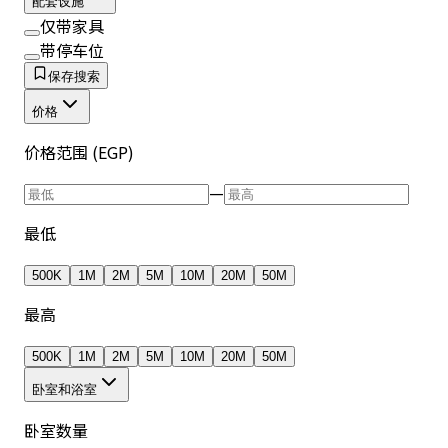
配套设施
仅带家具
带停车位
保存搜索
价格
价格范围 (EGP)
—
最低
500K
1M
2M
5M
10M
20M
50M
最高
500K
1M
2M
5M
10M
20M
50M
卧室和浴室
卧室数量