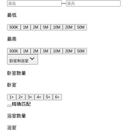
—
最低
500K
1M
2M
5M
10M
20M
50M
最高
500K
1M
2M
5M
10M
20M
50M
卧室和浴室
卧室数量
卧室
1+
2+
3+
4+
5+
6+
精确匹配
浴室数量
浴室