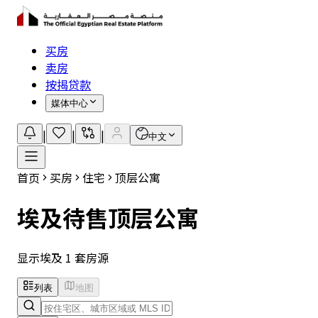
买房
卖房
按揭贷款
媒体中心
|
|
|
中文
首页
买房
住宅
顶层公寓
埃及待售顶层公寓
显示埃及 1 套房源
列表
地图