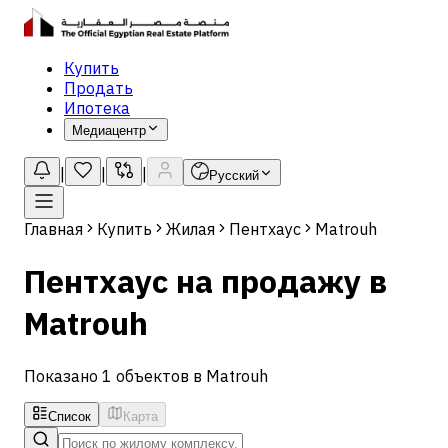
Купить
Продать
Ипотека
Медиацентр
|
|
|
Русский
Главная
Купить
Жилая
Пентхаус
Matrouh
Пентхаус на продажу в
Matrouh
Показано 1 объектов в Matrouh
Список
Карта