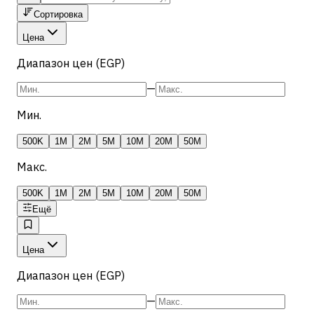
Сортировка
Цена
Диапазон цен (EGP)
—
Мин.
500K
1M
2M
5M
10M
20M
50M
Макс.
500K
1M
2M
5M
10M
20M
50M
Ещё
Цена
Диапазон цен (EGP)
—