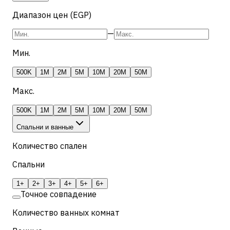
Диапазон цен (EGP)
—
Мин.
500K
1M
2M
5M
10M
20M
50M
Макс.
500K
1M
2M
5M
10M
20M
50M
Спальни и ванные
Количество спален
Спальни
1+
2+
3+
4+
5+
6+
Точное совпадение
Количество ванных комнат