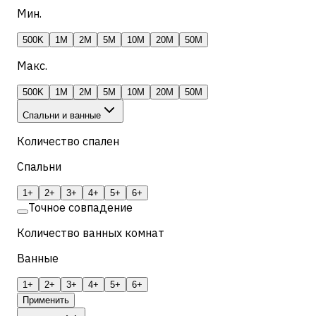
Мин.
500K
1M
2M
5M
10M
20M
50M
Макс.
500K
1M
2M
5M
10M
20M
50M
Спальни и ванные
Количество спален
Спальни
1+
2+
3+
4+
5+
6+
Точное совпадение
Количество ванных комнат
Ванные
1+
2+
3+
4+
5+
6+
Применить