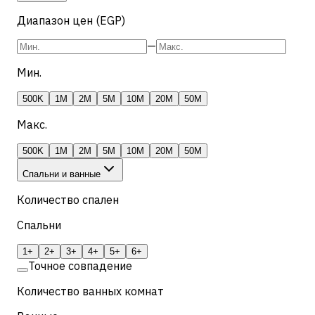
Диапазон цен (EGP)
—
Мин.
500K
1M
2M
5M
10M
20M
50M
Макс.
500K
1M
2M
5M
10M
20M
50M
Спальни и ванные
Количество спален
Спальни
1+
2+
3+
4+
5+
6+
Точное совпадение
Количество ванных комнат