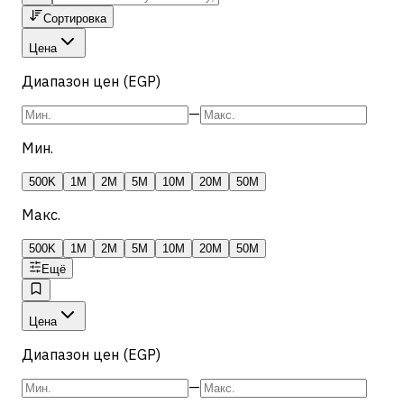
Сортировка
Цена
Диапазон цен (EGP)
—
Мин.
500K
1M
2M
5M
10M
20M
50M
Макс.
500K
1M
2M
5M
10M
20M
50M
Ещё
Цена
Диапазон цен (EGP)
—