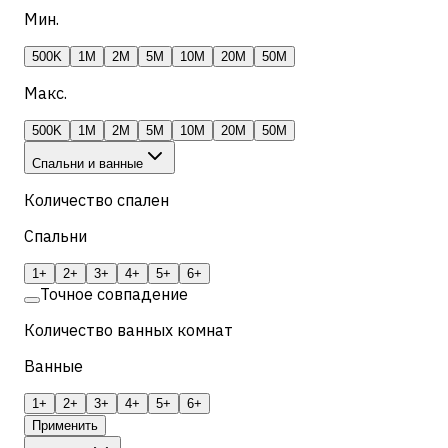
Мин.
500K
1M
2M
5M
10M
20M
50M
Макс.
500K
1M
2M
5M
10M
20M
50M
Спальни и ванные
Количество спален
Спальни
1+
2+
3+
4+
5+
6+
Точное совпадение
Количество ванных комнат
Ванные
1+
2+
3+
4+
5+
6+
Применить