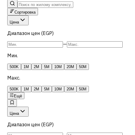
Сортировка
Цена
Диапазон цен (EGP)
—
Мин.
500K
1M
2M
5M
10M
20M
50M
Макс.
500K
1M
2M
5M
10M
20M
50M
Ещё
Цена
Диапазон цен (EGP)