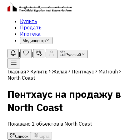
Купить
Продать
Ипотека
Медиацентр
|
|
|
Русский
Главная
Купить
Жилая
Пентхаус
Matrouh
North Coast
Пентхаус на продажу в
North Coast
Показано 1 объектов в North Coast
Список
Карта