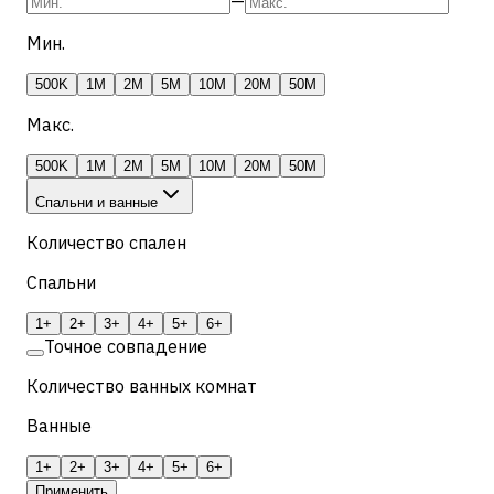
—
Мин.
500K
1M
2M
5M
10M
20M
50M
Макс.
500K
1M
2M
5M
10M
20M
50M
Спальни и ванные
Количество спален
Спальни
1+
2+
3+
4+
5+
6+
Точное совпадение
Количество ванных комнат
Ванные
1+
2+
3+
4+
5+
6+
Применить