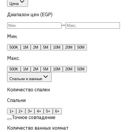
Цена
Диапазон цен (EGP)
—
Мин.
500K
1M
2M
5M
10M
20M
50M
Макс.
500K
1M
2M
5M
10M
20M
50M
Спальни и ванные
Количество спален
Спальни
1+
2+
3+
4+
5+
6+
Точное совпадение
Количество ванных комнат