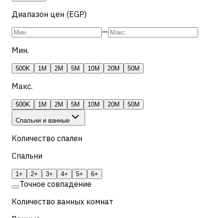
Диапазон цен (EGP)
—
Мин.
500K
1M
2M
5M
10M
20M
50M
Макс.
500K
1M
2M
5M
10M
20M
50M
Спальни и ванные
Количество спален
Спальни
1+
2+
3+
4+
5+
6+
Точное совпадение
Количество ванных комнат