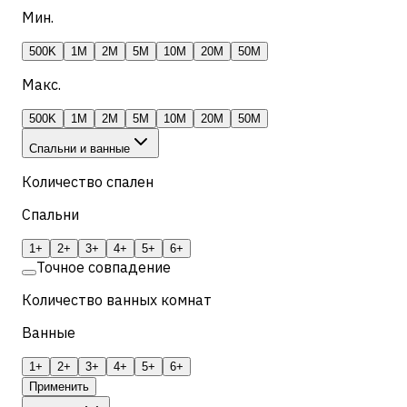
Мин.
500K
1M
2M
5M
10M
20M
50M
Макс.
500K
1M
2M
5M
10M
20M
50M
Спальни и ванные
Количество спален
Спальни
1+
2+
3+
4+
5+
6+
Точное совпадение
Количество ванных комнат
Ванные
1+
2+
3+
4+
5+
6+
Применить