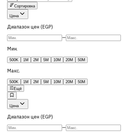
Сортировка
Цена
Диапазон цен (EGP)
—
Мин.
500K
1M
2M
5M
10M
20M
50M
Макс.
500K
1M
2M
5M
10M
20M
50M
Ещё
Цена
Диапазон цен (EGP)
—