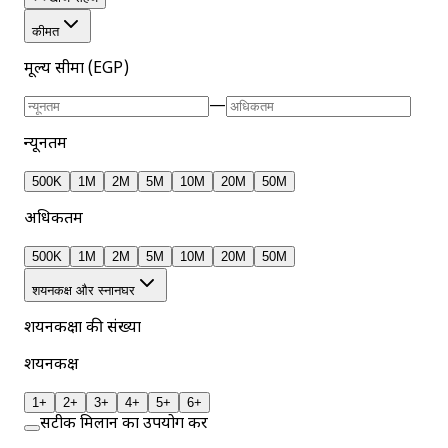
कीमत
मूल्य सीमा (EGP)
—
न्यूनतम
500K
1M
2M
5M
10M
20M
50M
अधिकतम
500K
1M
2M
5M
10M
20M
50M
शयनकक्ष और स्नानघर
शयनकक्षों की संख्या
शयनकक्ष
1+
2+
3+
4+
5+
6+
सटीक मिलान का उपयोग करें