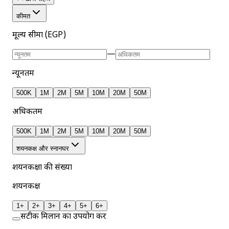
कीमत
मूल्य सीमा (EGP)
—
न्यूनतम
500K
1M
2M
5M
10M
20M
50M
अधिकतम
500K
1M
2M
5M
10M
20M
50M
शयनकक्ष और स्नानघर
शयनकक्षों की संख्या
शयनकक्ष
1+
2+
3+
4+
5+
6+
सटीक मिलान का उपयोग करें