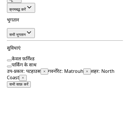
क्रमबद्ध करें
भुगतान
सभी भुगतान
सुविधाएं
केवल फ़र्निश्ड
पार्किंग के साथ
उप-प्रकार
:
पेंटहाउस
गवर्नोरेट
:
Matrouh
शहर
:
North
Coast
सभी साफ़ करें