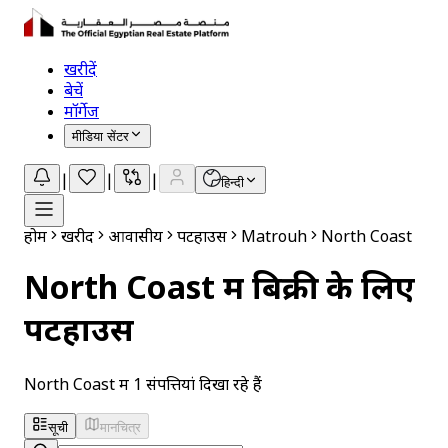
खरीदें
बेचें
मॉर्गेज
मीडिया सेंटर
|
|
|
हिन्दी
होम
खरीदें
आवासीय
पेंटहाउस
Matrouh
North Coast
North Coast में बिक्री के लिए
पेंटहाउस
North Coast में 1 संपत्तियां दिखा रहे हैं
सूची
मानचित्र