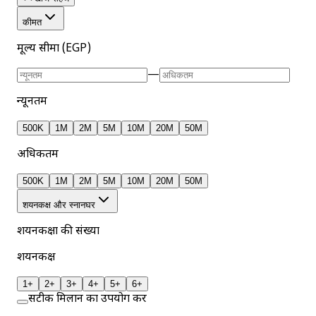
कीमत
मूल्य सीमा (EGP)
—
न्यूनतम
500K
1M
2M
5M
10M
20M
50M
अधिकतम
500K
1M
2M
5M
10M
20M
50M
शयनकक्ष और स्नानघर
शयनकक्षों की संख्या
शयनकक्ष
1+
2+
3+
4+
5+
6+
सटीक मिलान का उपयोग करें