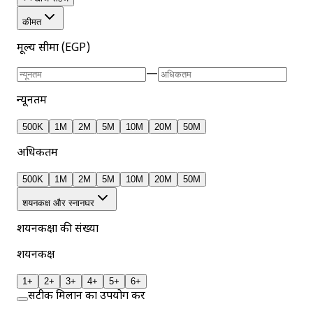
कीमत
मूल्य सीमा (EGP)
—
न्यूनतम
500K
1M
2M
5M
10M
20M
50M
अधिकतम
500K
1M
2M
5M
10M
20M
50M
शयनकक्ष और स्नानघर
शयनकक्षों की संख्या
शयनकक्ष
1+
2+
3+
4+
5+
6+
सटीक मिलान का उपयोग करें