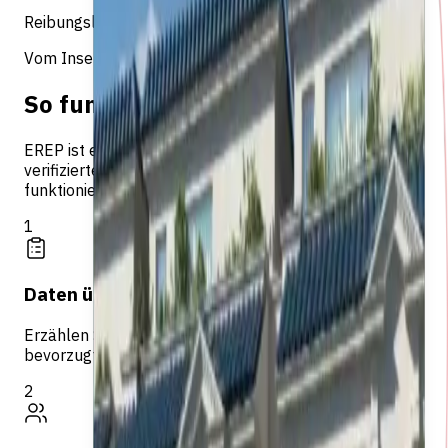
Reibungsloser Ablauf
Vom Inserat bis zum Abschluss
So funktioniert es
EREP ist ein Marktplatz, der Immobilienbesitzer mit
verifizierten Maklern auf Egypt MLS verbindet. So
funktioniert es.
1
Daten übermitteln
Erzählen Sie uns von Ihrer Immobilie und Ihrer
bevorzugten Kontaktmethode.
2