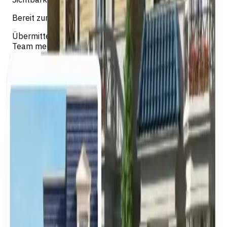
Bereit zum Verkauf? Starten Sie noch heute
Übermitteln Sie Ihre Immobiliendetails und unser
Team meldet sich innerhalb von 24 Stunden.
Jetzt starten
Warum mit EREP verkaufen
EREP ist der Marktplatz, der Sie mit den auf Egypt MLS
aktiven Maklern und Käufern verbindet.
Maximale Reichweite
Auf Egypt MLS veröffentlichte Immobilien werden
über das größte Netzwerk verifizierter Makler und
Käufer des Landes verbreitet.