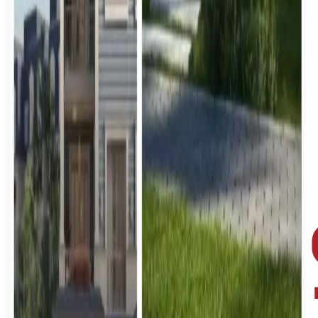
Immobiliendetails übermitteln
Häufig gestellte Fragen
Häufige Fragen zum Immobilienverkauf in Ägypten.
Wie kann ich meine Immobilie inserieren?
Ist das Inserieren kostenlos?
Wie lange dauert der Verkauf?
Welche Dokumente brauche ich?
Was passiert nach der Einreichung?