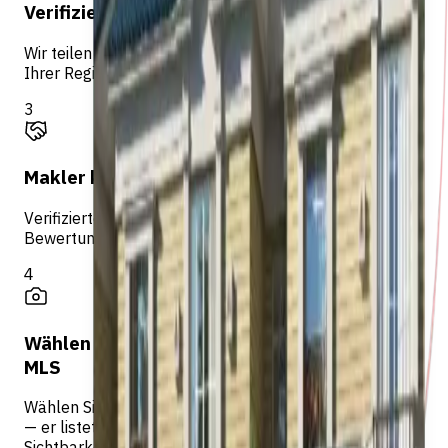
Verifizierte Makler finden
Wir teilen Ihre Daten mit lizenzierten Maklern, die in
Ihrer Region auf Egypt MLS aktiv sind.
3
Makler kontaktieren Sie
Verifizierte Makler kontaktieren Sie direkt, um
Bewertung, Marketing und Vertretung zu besprechen.
4
Wählen Sie Ihren Makler & gehen Sie live auf
MLS
Wählen Sie den Makler, der am besten zu Ihnen passt
— er listet Ihre Immobilie auf Egypt MLS für maximale
Sichtbarkeit.