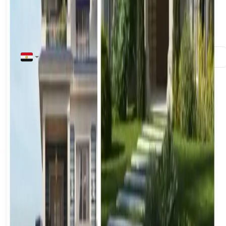
Eigentümerinformationen
Vollständiger Name
*
Telefonnummer
*
+20
E-Mail
*
Immobiliendetails
Immobilientyp
*
Immobilientyp auswählen
Untertyp
*
Untertyp auswählen
Gouvernorat
*
Gouvernorat auswählen
Stadt / Gebiet
*
Stadt auswählen
Adresse / Standortbeschreibung
*
Ich stimme zu, bezüglich des Verkaufs meiner
Immobilie kontaktiert zu werden