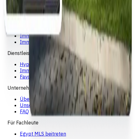
Die offizielle ägyptische Immobilienplattform. Finden
Sie verifizierte Immobilien in ganz Ägypten auf The
Official Egyptian Real Estate Platform
Entdecken
Immobilie kaufen
Immobilien vergleichen
Dienstleistungen
Hypothekenrechner
Immobilie verkaufen
Favoriten
Unternehmen
Über EREP
Unser Gründer
FAQ
Für Fachleute
Egypt MLS beitreten