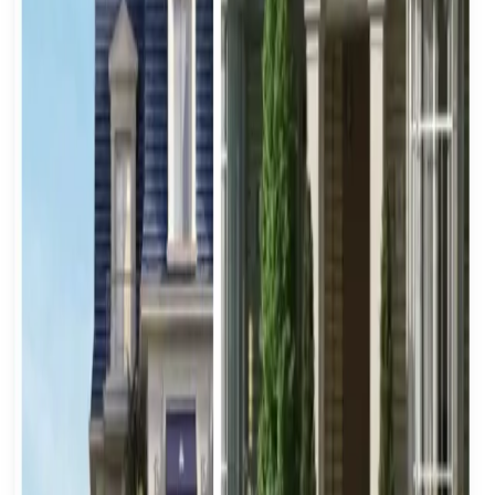
Nur verifizierte Makler
EREP verbindet Sie mit lizenzierten, geprüften Maklern
— keine Kaltanrufe von unqualifizierten Vermittlern.
Sie behalten die Kontrolle
Vergleichen Sie Makler, wählen Sie Ihren Vertreter und
verhandeln Sie die Konditionen, die zu Ihnen passen.
Ihre Immobiliendetails
übermitteln
Erzählen Sie uns von Ihrer Immobilie und unser Team
meldet sich innerhalb von 24 Stunden mit einer
kostenlosen Bewertung.