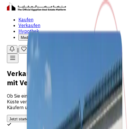
Kaufen
Verkaufen
Hypothek
Medienzentrum
|
|
|
Deutsch
Verkaufen Sie Ihre Immobilie
mit
Vertrauen
Ob Sie eine Wohnung in Kairo oder eine Villa an der
Küste verkaufen — wir verbinden Sie mit den richtigen
Käufern und begleiten Sie bei jedem Schritt.
Jetzt starten