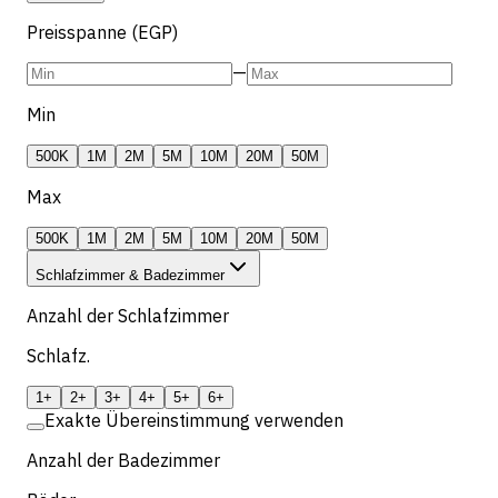
Preisspanne (EGP)
—
Min
500K
1M
2M
5M
10M
20M
50M
Max
500K
1M
2M
5M
10M
20M
50M
Schlafzimmer & Badezimmer
Anzahl der Schlafzimmer
Schlafz.
1+
2+
3+
4+
5+
6+
Exakte Übereinstimmung verwenden
Anzahl der Badezimmer