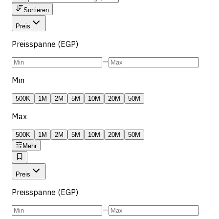
Sortieren
Preis
Preisspanne (EGP)
—
Min
500K
1M
2M
5M
10M
20M
50M
Max
500K
1M
2M
5M
10M
20M
50M
Mehr
Preis
Preisspanne (EGP)
—