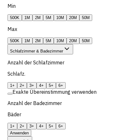
Min
500K
1M
2M
5M
10M
20M
50M
Max
500K
1M
2M
5M
10M
20M
50M
Schlafzimmer & Badezimmer
Anzahl der Schlafzimmer
Schlafz.
1+
2+
3+
4+
5+
6+
Exakte Übereinstimmung verwenden
Anzahl der Badezimmer
Bäder
1+
2+
3+
4+
5+
6+
Anwenden