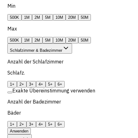
Min
500K
1M
2M
5M
10M
20M
50M
Max
500K
1M
2M
5M
10M
20M
50M
Schlafzimmer & Badezimmer
Anzahl der Schlafzimmer
Schlafz.
1+
2+
3+
4+
5+
6+
Exakte Übereinstimmung verwenden
Anzahl der Badezimmer
Bäder
1+
2+
3+
4+
5+
6+
Anwenden