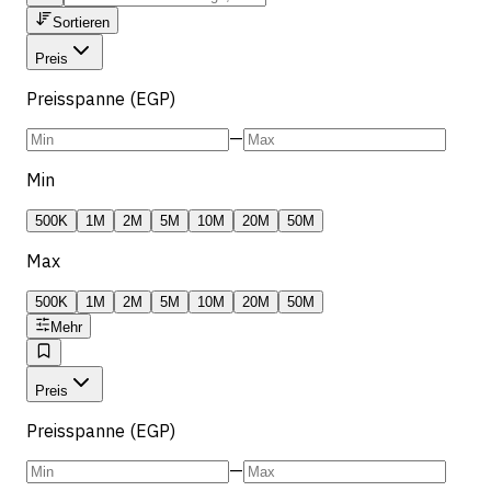
Sortieren
Preis
Preisspanne (EGP)
—
Min
500K
1M
2M
5M
10M
20M
50M
Max
500K
1M
2M
5M
10M
20M
50M
Mehr
Preis
Preisspanne (EGP)
—