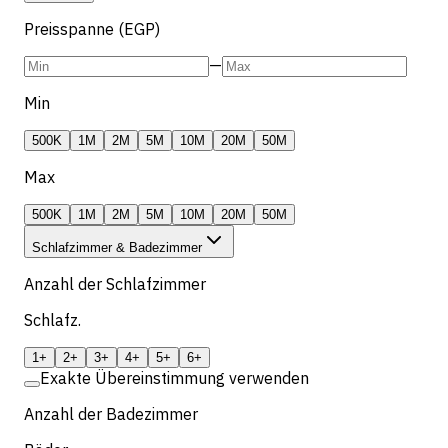
Preisspanne (EGP)
—
Min
500K
1M
2M
5M
10M
20M
50M
Max
500K
1M
2M
5M
10M
20M
50M
Schlafzimmer & Badezimmer
Anzahl der Schlafzimmer
Schlafz.
1+
2+
3+
4+
5+
6+
Exakte Übereinstimmung verwenden
Anzahl der Badezimmer