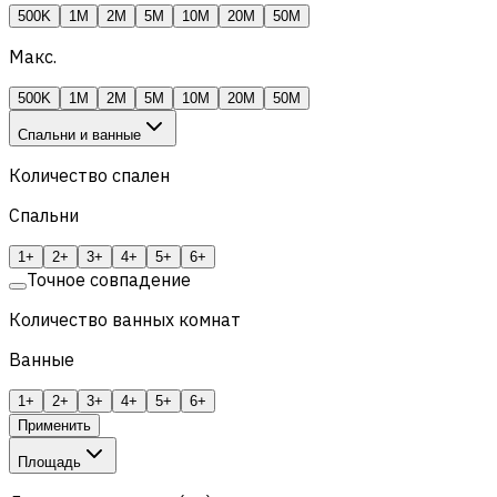
500K
1M
2M
5M
10M
20M
50M
Макс.
500K
1M
2M
5M
10M
20M
50M
Спальни и ванные
Количество спален
Спальни
1+
2+
3+
4+
5+
6+
Точное совпадение
Количество ванных комнат
Ванные
1+
2+
3+
4+
5+
6+
Применить
Площадь