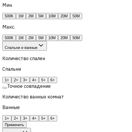
Мин.
500K
1M
2M
5M
10M
20M
50M
Макс.
500K
1M
2M
5M
10M
20M
50M
Спальни и ванные
Количество спален
Спальни
1+
2+
3+
4+
5+
6+
Точное совпадение
Количество ванных комнат
Ванные
1+
2+
3+
4+
5+
6+
Применить