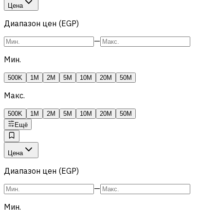
Цена
Диапазон цен (EGP)
—
Мин.
500K
1M
2M
5M
10M
20M
50M
Макс.
500K
1M
2M
5M
10M
20M
50M
Ещё
Цена
Диапазон цен (EGP)
—
Мин.