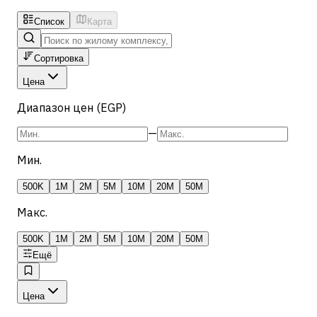
Список
Карта
Сортировка
Цена
Диапазон цен (EGP)
—
Мин.
500K
1M
2M
5M
10M
20M
50M
Макс.
500K
1M
2M
5M
10M
20M
50M
Ещё
Цена