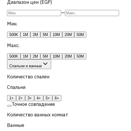
Диапазон цен (EGP)
—
Мин.
500K
1M
2M
5M
10M
20M
50M
Макс.
500K
1M
2M
5M
10M
20M
50M
Спальни и ванные
Количество спален
Спальни
1+
2+
3+
4+
5+
6+
Точное совпадение
Количество ванных комнат
Ванные