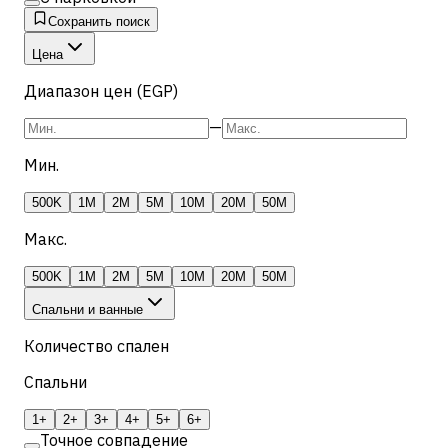
Сохранить поиск
Цена
Диапазон цен (EGP)
—
Мин.
500K
1M
2M
5M
10M
20M
50M
Макс.
500K
1M
2M
5M
10M
20M
50M
Спальни и ванные
Количество спален
Спальни
1+
2+
3+
4+
5+
6+
Точное совпадение