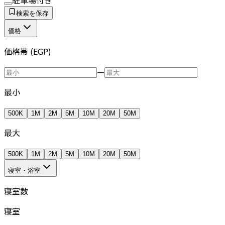
検索を保存
価格
価格帯 (EGP)
—
最小
500K
1M
2M
5M
10M
20M
50M
最大
500K
1M
2M
5M
10M
20M
50M
寝室・浴室
寝室数
寝室