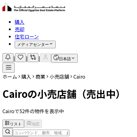
購入
売却
住宅ローン
メディアセンター
|
|
|
日本語
ホーム
購入
商業
小売店舗
Cairo
Cairoの小売店舗（売出中）
Cairoで52件の物件を表示中
リスト
地図