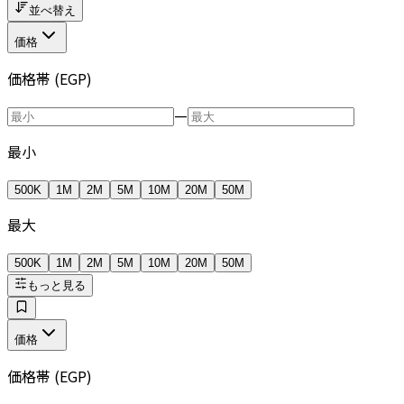
並べ替え
価格
価格帯 (EGP)
—
最小
500K
1M
2M
5M
10M
20M
50M
最大
500K
1M
2M
5M
10M
20M
50M
もっと見る
価格
価格帯 (EGP)