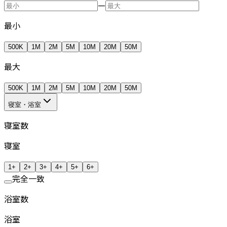
—
最小
500K
1M
2M
5M
10M
20M
50M
最大
500K
1M
2M
5M
10M
20M
50M
寝室・浴室
寝室数
寝室
1+
2+
3+
4+
5+
6+
完全一致
浴室数
浴室