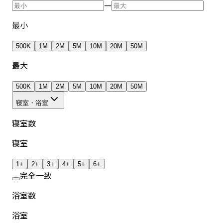
—
最小
500K
1M
2M
5M
10M
20M
50M
最大
500K
1M
2M
5M
10M
20M
50M
寝室・浴室
寝室数
寝室
1+
2+
3+
4+
5+
6+
完全一致
浴室数
浴室