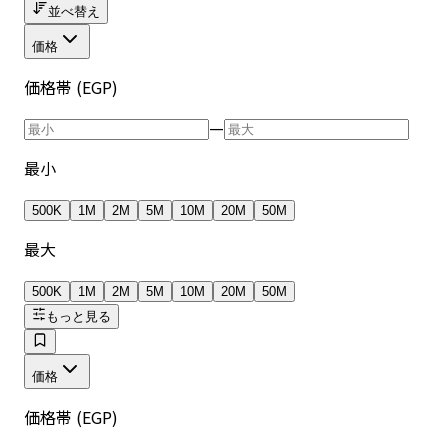
並べ替え
価格
価格帯 (EGP)
—
最小
500K
1M
2M
5M
10M
20M
50M
最大
500K
1M
2M
5M
10M
20M
50M
もっと見る
価格
価格帯 (EGP)