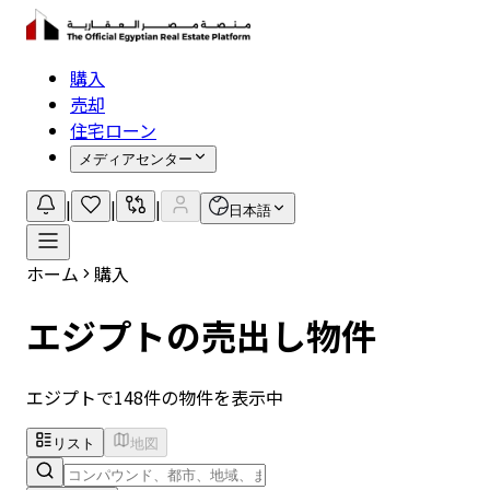
購入
売却
住宅ローン
メディアセンター
|
|
|
日本語
ホーム
購入
エジプトの売出し物件
エジプトで148件の物件を表示中
リスト
地図