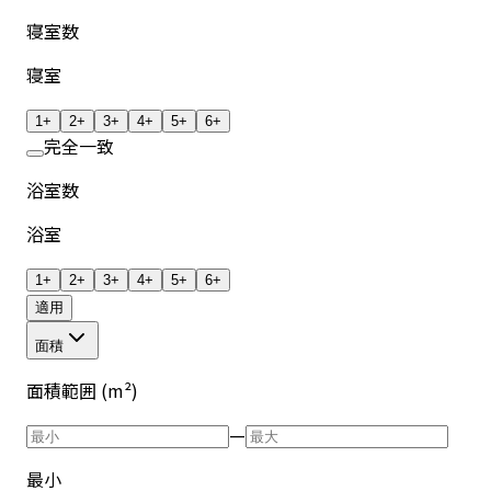
寝室数
寝室
1+
2+
3+
4+
5+
6+
完全一致
浴室数
浴室
1+
2+
3+
4+
5+
6+
適用
面積
面積範囲 (m²)
—
最小