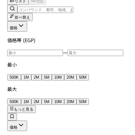
リスト
地図
並べ替え
価格
価格帯 (EGP)
—
最小
500K
1M
2M
5M
10M
20M
50M
最大
500K
1M
2M
5M
10M
20M
50M
もっと見る
価格