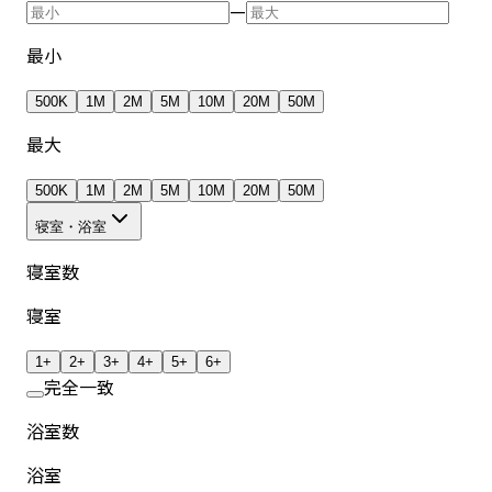
—
最小
500K
1M
2M
5M
10M
20M
50M
最大
500K
1M
2M
5M
10M
20M
50M
寝室・浴室
寝室数
寝室
1+
2+
3+
4+
5+
6+
完全一致
浴室数
浴室