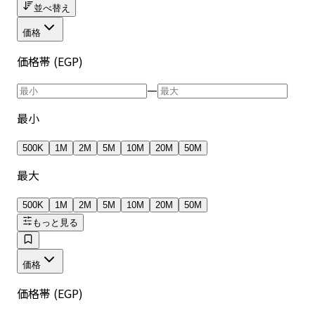
並べ替え
価格
価格帯 (EGP)
—
最小
500K
1M
2M
5M
10M
20M
50M
最大
500K
1M
2M
5M
10M
20M
50M
もっと見る
価格
価格帯 (EGP)