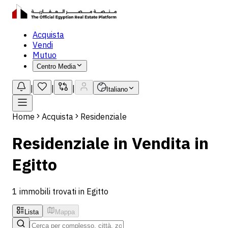
Acquista
Vendi
Mutuo
Centro Media
|
|
|
Italiano
Home
Acquista
Residenziale
Residenziale in Vendita in
Egitto
1 immobili trovati in Egitto
Lista
Mappa