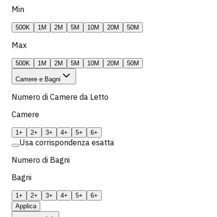
Min
500K
1M
2M
5M
10M
20M
50M
Max
500K
1M
2M
5M
10M
20M
50M
Camere e Bagni
Numero di Camere da Letto
Camere
1+
2+
3+
4+
5+
6+
Usa corrispondenza esatta
Numero di Bagni
Bagni
1+
2+
3+
4+
5+
6+
Applica