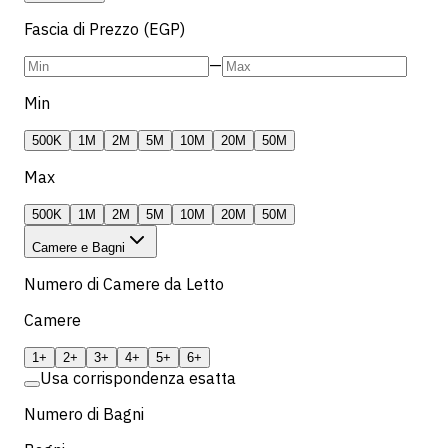
Fascia di Prezzo (EGP)
—
Min
500K
1M
2M
5M
10M
20M
50M
Max
500K
1M
2M
5M
10M
20M
50M
Camere e Bagni
Numero di Camere da Letto
Camere
1+
2+
3+
4+
5+
6+
Usa corrispondenza esatta
Numero di Bagni