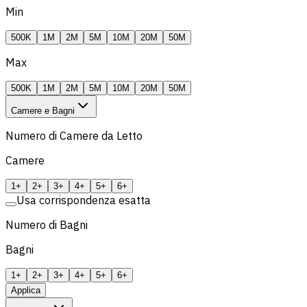
Min
500K
1M
2M
5M
10M
20M
50M
Max
500K
1M
2M
5M
10M
20M
50M
Camere e Bagni
Numero di Camere da Letto
Camere
1+
2+
3+
4+
5+
6+
Usa corrispondenza esatta
Numero di Bagni
Bagni
1+
2+
3+
4+
5+
6+
Applica