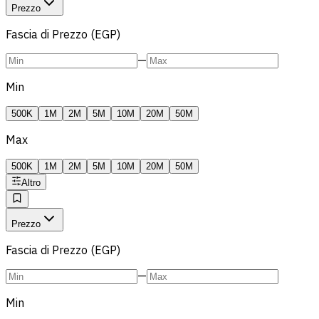
Prezzo
Fascia di Prezzo (EGP)
—
Min
500K
1M
2M
5M
10M
20M
50M
Max
500K
1M
2M
5M
10M
20M
50M
Altro
Prezzo
Fascia di Prezzo (EGP)
—
Min