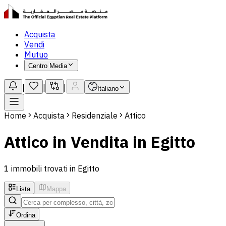
Acquista
Vendi
Mutuo
Centro Media
|
|
|
Italiano
Home
Acquista
Residenziale
Attico
Attico in Vendita in Egitto
1 immobili trovati in Egitto
Lista
Mappa
Ordina