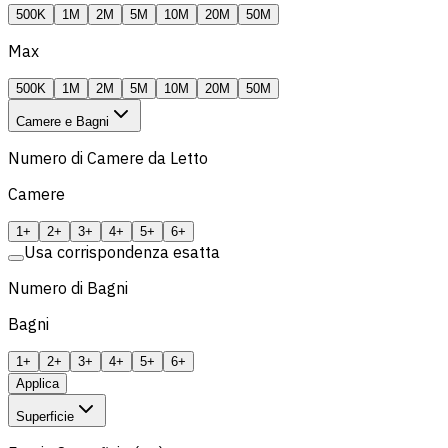
500K
1M
2M
5M
10M
20M
50M
Max
500K
1M
2M
5M
10M
20M
50M
Camere e Bagni
Numero di Camere da Letto
Camere
1+
2+
3+
4+
5+
6+
Usa corrispondenza esatta
Numero di Bagni
Bagni
1+
2+
3+
4+
5+
6+
Applica
Superficie