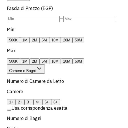
Fascia di Prezzo (EGP)
—
Min
500K
1M
2M
5M
10M
20M
50M
Max
500K
1M
2M
5M
10M
20M
50M
Camere e Bagni
Numero di Camere da Letto
Camere
1+
2+
3+
4+
5+
6+
Usa corrispondenza esatta
Numero di Bagni