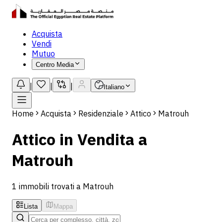
Acquista
Vendi
Mutuo
Centro Media
|
|
|
Italiano
Home
Acquista
Residenziale
Attico
Matrouh
Attico in Vendita a
Matrouh
1 immobili trovati a Matrouh
Lista
Mappa