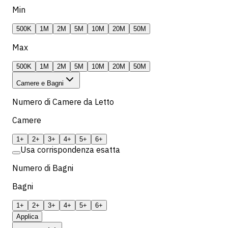
Min
500K
1M
2M
5M
10M
20M
50M
Max
500K
1M
2M
5M
10M
20M
50M
Camere e Bagni
Numero di Camere da Letto
Camere
1+
2+
3+
4+
5+
6+
Usa corrispondenza esatta
Numero di Bagni
Bagni
1+
2+
3+
4+
5+
6+
Applica