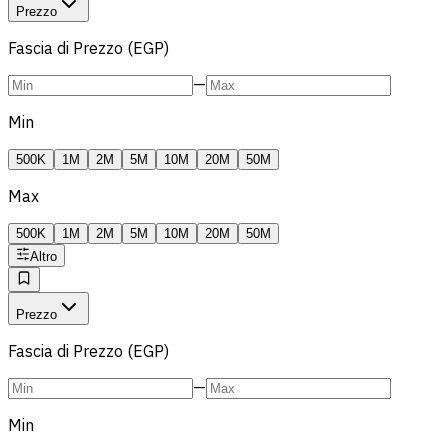
Prezzo
Fascia di Prezzo (EGP)
—
Min
500K
1M
2M
5M
10M
20M
50M
Max
500K
1M
2M
5M
10M
20M
50M
Altro
Prezzo
Fascia di Prezzo (EGP)
—
Min