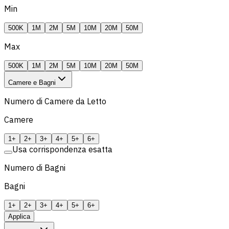
Min
500K
1M
2M
5M
10M
20M
50M
Max
500K
1M
2M
5M
10M
20M
50M
Camere e Bagni
Numero di Camere da Letto
Camere
1+
2+
3+
4+
5+
6+
Usa corrispondenza esatta
Numero di Bagni
Bagni
1+
2+
3+
4+
5+
6+
Applica