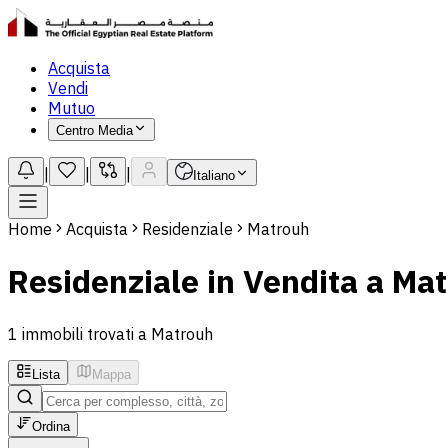
Acquista
Vendi
Mutuo
Centro Media
|
|
|
Italiano
Home
Acquista
Residenziale
Matrouh
Residenziale in Vendita a Ma
1 immobili trovati a Matrouh
Lista
Mappa
Ordina