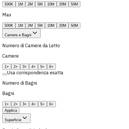
500K
1M
2M
5M
10M
20M
50M
Max
500K
1M
2M
5M
10M
20M
50M
Camere e Bagni
Numero di Camere da Letto
Camere
1+
2+
3+
4+
5+
6+
Usa corrispondenza esatta
Numero di Bagni
Bagni
1+
2+
3+
4+
5+
6+
Applica
Superficie