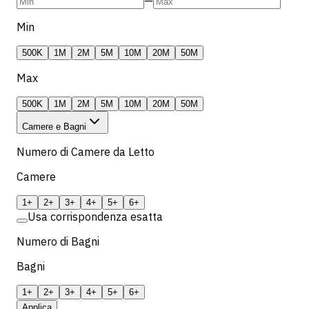
—
Min
500K
1M
2M
5M
10M
20M
50M
Max
500K
1M
2M
5M
10M
20M
50M
Camere e Bagni
Numero di Camere da Letto
Camere
1+
2+
3+
4+
5+
6+
Usa corrispondenza esatta
Numero di Bagni
Bagni
1+
2+
3+
4+
5+
6+
Applica