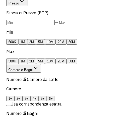
Prezzo
Fascia di Prezzo (EGP)
—
Min
500K
1M
2M
5M
10M
20M
50M
Max
500K
1M
2M
5M
10M
20M
50M
Camere e Bagni
Numero di Camere da Letto
Camere
1+
2+
3+
4+
5+
6+
Usa corrispondenza esatta
Numero di Bagni