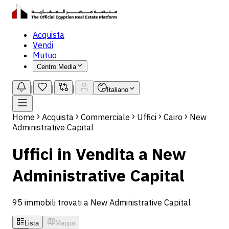
Acquista
Vendi
Mutuo
Centro Media
|
|
|
Italiano
Home
Acquista
Commerciale
Uffici
Cairo
New
Administrative Capital
Uffici in Vendita a New
Administrative Capital
95 immobili trovati a New Administrative Capital
Lista
Mappa